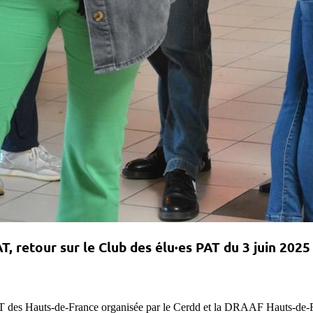
T, retour sur le Club des élu·es PAT du 3 juin 2025
T des Hauts-de-France organisée par le Cerdd et la DRAAF Hauts-de-Fran