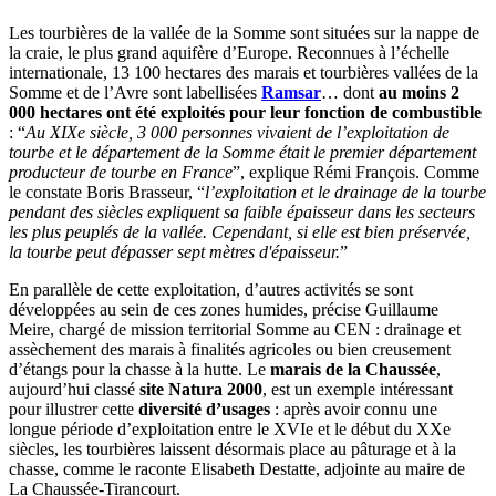
Les tourbières de la vallée de la Somme sont situées sur la nappe de
la craie, le plus grand aquifère d’Europe. Reconnues à l’échelle
internationale, 13 100 hectares des marais et tourbières vallées de la
Somme et de l’Avre sont labellisées
Ramsar
… dont
au moins 2
000 hectares ont été exploités pour leur fonction de combustible
: “
Au XIXe siècle, 3 000 personnes vivaient de l’exploitation de
tourbe et le département de la Somme était le premier département
producteur de tourbe en France
”, explique Rémi François. Comme
le constate Boris Brasseur, “
l’exploitation et le drainage de la tourbe
pendant des siècles expliquent sa faible épaisseur dans les secteurs
les plus peuplés de la vallée.
Cependant, si elle est bien préservée,
la tourbe peut dépasser sept mètres d'épaisseur.
”
En parallèle de cette exploitation, d’autres activités se sont
développées au sein de ces zones humides, précise Guillaume
Meire, chargé de mission territorial Somme au CEN : drainage et
assèchement des marais à finalités agricoles ou bien creusement
d’étangs pour la chasse à la hutte. Le
marais de la Chaussée
,
aujourd’hui classé
site Natura 2000
, est un exemple intéressant
pour illustrer cette
diversité d’usages
: après avoir connu une
longue période d’exploitation entre le XVIe et le début du XXe
siècles, les tourbières laissent désormais place au pâturage et à la
chasse, comme le raconte Elisabeth Destatte, adjointe au maire de
La Chaussée-Tirancourt.