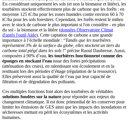
En considérant uniquement les sols (et non la biomasse et litière), les
tourbières stockent effectivement plus de carbone que les forêts : en
moyenne 125 tC/ha pour les zones humides contre environ 60 à 70
tC/ha pour les sols forestiers. Cependant, les forêts restent le milieu
avec le stock de carbone le plus important si l'on considère - en plus
du sol - la biomasse et la litière (
données Observatoire Climat
d'après l'outil Aldo
). Cette captation de carbone a une grande
importance à l’échelle mondiale : “
Tandis que les tourbières
représentent 3% de la surface du globe, elles stockent un tiers du
carbone total piégé dans les sols !
” précise Raoul Daubresse. Aussi,
composées à 90% d’eau,
les tourbières fonctionnent comme des
éponges en stockant l’eau
issue des fortes précipitations
(atténuation des crues), en ralentissant son écoulement et en la
restituant lors des périodes d’étiage (régulation de la ressource).
Elles préservent aussi la qualité de l’eau par leur capacité de
filtration et de dégradation des polluants.
Ces multiples fonctions font alors des tourbières de véritables
solutions fondées sur la nature
pour répondre aux enjeux du
changement climatique. Il est donc primordial de les conserver pour
limiter les émissions de GES ainsi que les impacts des inondations et
sécheresses mettant en péril les écosystèmes et les activités
humaines.