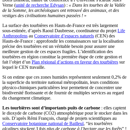
Verne (
unité de recherche Edysan
) :
« Dans les tourbes de la Vallée
de la Somme,
les archéologues ont retrouvé des animaux, et des
vestiges des civilisations humaines passées !
»
La surface des tourbières en Hauts-de-France est très largement
sous-estimée, d’après Raoul Daubresse, coordinateur du projet
Life
Anthropofens
au
Conservatoire d’espaces naturels
(CEN) des
Hauts-de-France : approfondir les connaissances sur la localisation
précise des tourbières est un véritable besoin pour assurer une
meilleure gestion de ces espaces fragiles. L’identification des
tourbières en région constitue la première étape de cette gestion et
fait l’objet d’un
Plan régional d’actions en faveur des tourbières
sur
lequel le CEN travaille.
Si on estime que ces zones humides représentent seulement 0,2% de
la superficie du territoire national métropolitain, leurs conditions
physico-chimiques particulières leur permettent de concentrer une
biodiversité florissante et de fournir de multiples services au regard
du changement climatique.
Les tourbières sont d’importants puits de carbone
: elles captent
le dioxyde de carbone (CO2) atmosphérique pour le stocker dans les
sols. D’après Rémi François, chargé de projets scientifiques au
Conservatoire botanique national de Bailleul
, “
les tourbières
alcalines stockent 3 fois plus de carbone à l’hectare que les forêts
” !