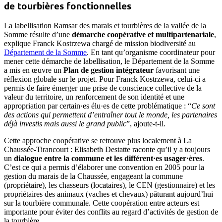
de tourbières fonctionnelles
La labellisation Ramsar des marais et tourbières de la vallée de la
Somme résulte d’une
démarche coopérative et multipartenariale
,
explique Franck Kostrzewa chargé de mission biodiversité au
Département de la Somme
. En tant qu’organisme coordinateur pour
mener cette démarche de labellisation, le Département de la Somme
a mis en œuvre un
Plan de gestion intégrateur
favorisant une
réflexion globale sur le projet. Pour Franck Kostrzewa, celui-ci a
permis de faire émerger une prise de conscience collective de la
valeur du territoire, un renforcement de son identité et une
appropriation par certain·es élu·es de cette problématique : “
Ce sont
des actions qui permettent d’entraîner tout le monde, les partenaires
déjà investis mais aussi le grand public
”, ajoute-t-il.
Cette approche coopérative se retrouve plus localement à La
Chaussée-Tirancourt : Elisabeth Destatte raconte qu’il y a toujours
un
dialogue entre la commune et les différent·es usager·ères
.
C’est ce qui a permis d’élaborer une convention en 2005 pour la
gestion du marais de la Chaussée, engageant la commune
(propriétaire), les chasseurs (locataires), le CEN (gestionnaire) et les
propriétaires des animaux (vaches et chevaux) pâturant aujourd’hui
sur la tourbière communale. Cette coopération entre acteurs est
importante pour éviter des conflits au regard d’activités de gestion de
la tourbière.