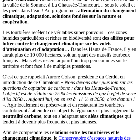
la vallée de la Somme, à La Chaussée-Tirancourt… sous le soleil et
les pieds dans l’eau ! Au programme :
atténuation du changement
climatique, adaptation, solutions fondées sur la nature et
coopération
.
Les tourbières recèlent de véritables super pouvoirs : ces zones
humides particulières et riches en biodiversité sont
des alliées pour
lutter contre le changement climatique sur les volets
d’atténuation et d’adaptation
… Dans les Hauts-de-France, il y en
aurait plus de 10 000 hectares, soit un quart des massifs tourbeux
français ! Mais elles restent aujourd’hui trop peu connues sur le
territoire et font face à de multiples pressions.
C’est ce que rappelait Aurore Colson, présidente du Cerdd, en
introduction de ce Climatour. «
Nous devons aller plus loin sur les
questions de captation de carbone : dans les Hauts-de-France,
l’objectif est de réduire de 75 % les émissions de gaz à effet de serre
d’ici 2050… Aujourd’hui, on en est à -11 % et 2050, c’est demain !
». Agir localement en préservant et en restaurant les tourbières
contribuerait à atteindre ces objectifs régionaux et plus largement la
neutralité carbone
, tout en s’adaptant aux
aléas climatiques
qui
tendent à devenir plus fréquents et plus intenses.
Afin de comprendre les
relations entre les tourbières et le
changement climatique
, le
Conservatoire d’espaces naturels des