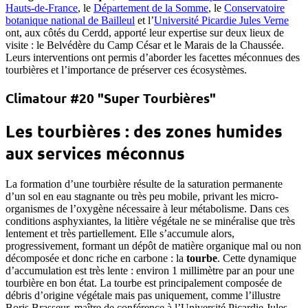
Hauts-de-France
, le
Département de la Somme
, le
Conservatoire
botanique national de Bailleul
et l’
Université Picardie Jules Verne
ont, aux côtés du Cerdd, apporté leur expertise sur deux lieux de
visite : le Belvédère du Camp César et le Marais de la Chaussée.
Leurs interventions ont permis d’aborder les facettes méconnues des
tourbières et l’importance de préserver ces écosystèmes.
Climatour #20 "Super Tourbières"
Les tourbières : des zones humides
aux services méconnus
La formation d’une tourbière résulte de la saturation permanente
d’un sol en eau stagnante ou très peu mobile, privant les micro-
organismes de l’oxygène nécessaire à leur métabolisme. Dans ces
conditions asphyxiantes, la litière végétale ne se minéralise que très
lentement et très partiellement. Elle s’accumule alors,
progressivement, formant un dépôt de matière organique mal ou non
décomposée et donc riche en carbone : la
tourbe
. Cette dynamique
d’accumulation est très lente : environ 1 millimètre par an pour une
tourbière en bon état. La tourbe est principalement composée de
débris d’origine végétale mais pas uniquement, comme l’illustre
Boris Brasseur, maître de conférence à l’Université Picardie Jules