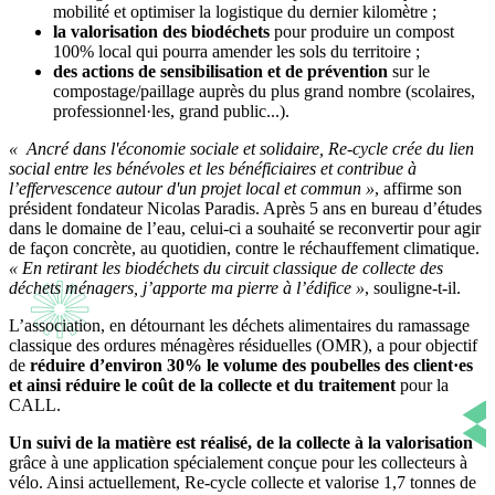
mobilité et optimiser la logistique du dernier kilomètre ;
la valorisation des biodéchets
pour produire un compost
100% local qui pourra amender les sols du territoire ;
des actions de sensibilisation et de prévention
sur le
compostage/paillage auprès du plus grand nombre (scolaires,
professionnel·les, grand public...).
« Ancré dans l'économie sociale et solidaire, Re-cycle crée du lien
social entre les bénévoles et les bénéficiaires et contribue à
l’effervescence autour d'un projet local et commun »
, affirme son
président fondateur Nicolas Paradis. Après 5 ans en bureau d’études
dans le domaine de l’eau, celui-ci a souhaité se reconvertir pour agir
de façon concrète, au quotidien, contre le réchauffement climatique.
« En retirant les biodéchets du circuit classique de collecte des
déchets ménagers, j’
apporte ma pierre à l’édifice »
, souligne-t-il.
L’association, en détournant les déchets alimentaires du ramassage
classique des ordures ménagères résiduelles (OMR), a pour objectif
de
réduire d’environ 30% le volume des poubelles des client·es
et ainsi réduire le coût de la collecte et du traitement
pour la
CALL.
Un suivi de la matière est réalisé, de la collecte à la valorisation
grâce à une application spécialement conçue pour les collecteurs à
vélo. Ainsi actuellement, Re-cycle collecte et valorise 1,7 tonnes de