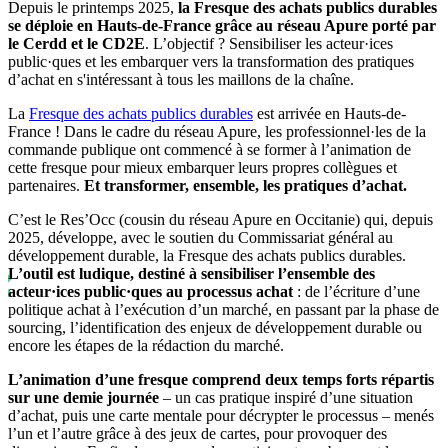
Depuis le printemps 2025,
la Fresque des achats publics durables
se déploie en Hauts-de-France grâce au réseau Apure porté par
le Cerdd et le CD2E
. L’objectif ? Sensibiliser les acteur·ices
public·ques et les embarquer vers la transformation des pratiques
d’achat en s'intéressant à tous les maillons de la chaîne.
La
Fresque des achats publics durables
est arrivée en Hauts-de-
France ! Dans le cadre du réseau Apure, les professionnel·les de la
commande publique ont commencé à se former à l’animation de
cette fresque pour mieux embarquer leurs propres collègues et
partenaires.
Et transformer, ensemble, les pratiques d’achat.
C’est le Res’Occ (cousin du réseau Apure en Occitanie) qui, depuis
2025, développe, avec le soutien du Commissariat général au
développement durable, la Fresque des achats publics durables.
L’outil est ludique, destiné à sensibiliser l’ensemble des
acteur·ices public·ques au processus achat
: de l’écriture d’une
politique achat à l’exécution d’un marché, en passant par la phase de
sourcing, l’identification des enjeux de développement durable ou
encore les étapes de la rédaction du marché.
L’animation d’une fresque comprend deux temps forts répartis
sur une demie journée
– un cas pratique inspiré d’une situation
d’achat, puis une carte mentale pour décrypter le processus – menés
l’un et l’autre grâce à des jeux de cartes, pour provoquer des