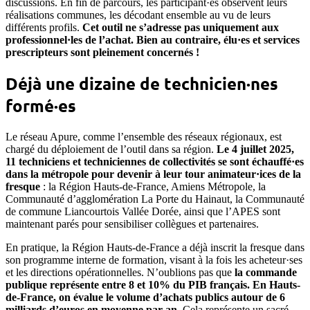
discussions. En fin de parcours, les participant·es observent leurs
réalisations communes, les décodant ensemble au vu de leurs
différents profils.
Cet outil ne s’adresse pas uniquement aux
professionnel·les de l’achat. Bien au contraire, élu·es et services
prescripteurs sont pleinement concernés !
Déjà une dizaine de technicien·nes
formé·es
Le réseau Apure, comme l’ensemble des réseaux régionaux, est
chargé du déploiement de l’outil dans sa région.
Le 4 juillet 2025,
11 techniciens et techniciennes de collectivités se sont échauffé·es
dans la métropole pour devenir à leur tour animateur·ices de la
fresque
: la Région Hauts-de-France, Amiens Métropole, la
Communauté d’agglomération La Porte du Hainaut, la Communauté
de commune Liancourtois Vallée Dorée, ainsi que l’APES sont
maintenant parés pour sensibiliser collègues et partenaires.
En pratique, la Région Hauts-de-France a déjà inscrit la fresque dans
son programme interne de formation, visant à la fois les acheteur·ses
et les directions opérationnelles. N’oublions pas que
la commande
publique représente entre 8 et 10% du PIB français. En Hauts-
de-France, on évalue le volume d’achats publics autour de 6
milliards d’euros en moyenne par an
. Cela représente un sacré