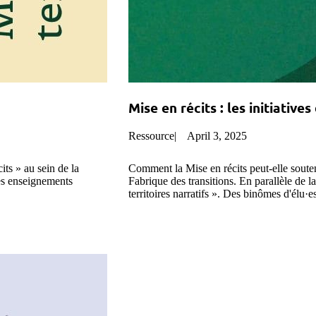
Mise en récits : les initiative
Ressource
|
April 3, 2025
its » au sein de la
Comment la Mise en récits peut-elle souten
des enseignements
Fabrique des transitions. En parallèle de
territoires narratifs ». Des binômes d'élu·
l'approche narrative au sein des collectivi